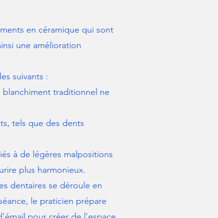
tements en céramique qui sont
 ainsi une amélioration
es suivants :
e blanchiment traditionnel ne
ts, tels que des dents
iés à de légères malpositions
urire plus harmonieux.
tes dentaires se déroule en
séance, le praticien prépare
d'émail pour créer de l'espace